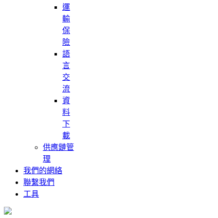
運
輸
保
險
語
言
交
流
資
料
下
載
供應鏈管
理
我們的網絡
聯繫我們
工具