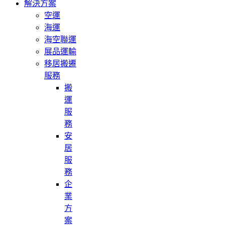
解決方案
空運
海運
海空聯運
展品運輸
移居搬遷
服務
搬
運
服
務
安
居
服
務
企
業
方
案