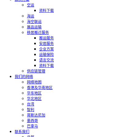
空运
资料下载
海运
海空联运
展品运输
移居搬迁服务
搬运服务
安居服务
企业方案
运输保险
语言交流
资料下载
供应链管理
我们的网络
网络地图
香港及华南地区
华东地区
华北地区
台湾
智利
哥斯达尼加
墨西哥
巴拿马
联系我们